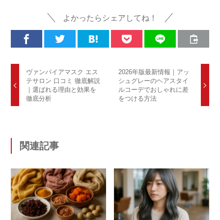
よかったらシェアしてね！
ヴァンパイアマスク エス
2026年版最新情報｜アッ
テサロン 口コミ 徹底解説
シュグレーのヘアスタイ
｜選ばれる理由と効果を
ルコーデでおしゃれに差
徹底分析
をつける方法
関連記事