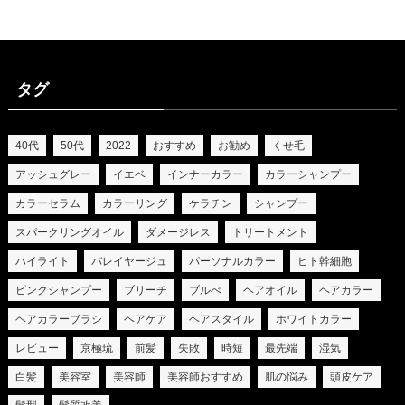
タグ
40代
50代
2022
おすすめ
お勧め
くせ毛
アッシュグレー
イエベ
インナーカラー
カラーシャンプー
カラーセラム
カラーリング
ケラチン
シャンプー
スパークリングオイル
ダメージレス
トリートメント
ハイライト
バレイヤージュ
パーソナルカラー
ヒト幹細胞
ピンクシャンプー
ブリーチ
ブルべ
ヘアオイル
ヘアカラー
ヘアカラーブラシ
ヘアケア
ヘアスタイル
ホワイトカラー
レビュー
京極琉
前髪
失敗
時短
最先端
湿気
白髪
美容室
美容師
美容師おすすめ
肌の悩み
頭皮ケア