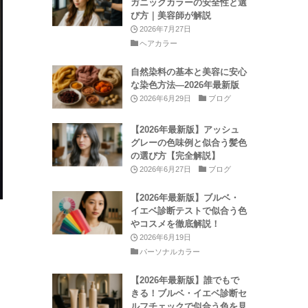
ガニックカラーの安全性と選
び方｜美容師が解説
2026年7月27日
ヘアカラー
自然染料の基本と美容に安心
な染色方法—2026年最新版
2026年6月29日
ブログ
【2026年最新版】アッシュ
グレーの色味例と似合う髪色
の選び方【完全解説】
2026年6月27日
ブログ
【2026年最新版】ブルベ・
イエベ診断テストで似合う色
やコスメを徹底解説！
2026年6月19日
パーソナルカラー
【2026年最新版】誰でもで
きる！ブルベ・イエベ診断セ
ルフチェックで似合う色を見