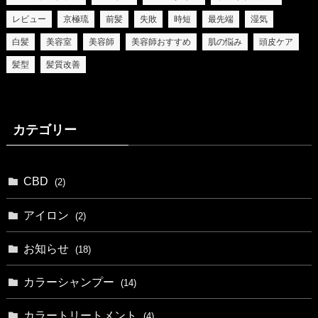
レビュー
京極琉
前髪
失敗
時短
最先端
湿気
白髪
美容室
美容師
美容師おすすめ
肌の悩み
頭皮ケア
髪型
髪質改善
カテゴリー
CBD
(2)
アイロン
(2)
お知らせ
(18)
カラーシャンプー
(14)
カラートリートメント
(4)