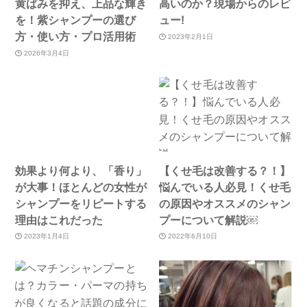
黄ばみを抑え、上品な輝き
高いのか？現場からのレビ
を！紫シャンプーの選び
ュー!
方・使い方・プロ活用術
2023年2月1日
2026年3月4日
効果より何より、「香り」
【くせ毛は改善する？！】
が大事！ほとんどの女性が
悩んでいる人必見！くせ毛
シャンプーをリピートする
の原因やオススメのシャン
理由はこれだった
プーについて解説￼
2023年1月4日
2022年6月10日