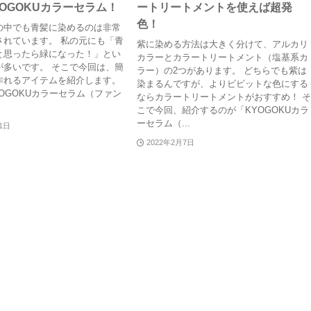
OGOKUカラーセラム！
ートリートメントを使えば超発
色！
の中でも青髪に染めるのは非常
されています。 私の元にも「青
紫に染める方法は大きく分けて、アルカリ
と思ったら緑になった！」とい
カラーとカラートリートメント（塩基系カ
が多いです。 そこで今回は、簡
ラー）の2つがあります。 どちらでも紫は
作れるアイテムを紹介します。
染まるんですが、よりビビットな色にする
OGOKUカラーセラム（ファン
ならカラートリートメントがおすすめ！ 
こで今回、紹介するのが「KYOGOKUカラ
ーセラム（...
21日
2022年2月7日