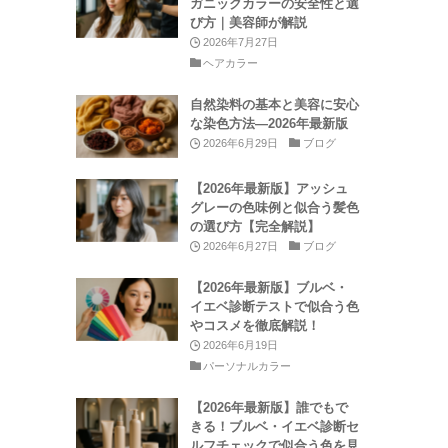
ガニックカラーの安全性と選
び方｜美容師が解説
2026年7月27日
ヘアカラー
自然染料の基本と美容に安心
な染色方法—2026年最新版
そ
2026年6月29日
ブログ
【2026年最新版】アッシュ
グレーの色味例と似合う髪色
の選び方【完全解説】
2026年6月27日
ブログ
【2026年最新版】ブルベ・
イエベ診断テストで似合う色
やコスメを徹底解説！
2026年6月19日
パーソナルカラー
【2026年最新版】誰でもで
きる！ブルベ・イエベ診断セ
ルフチェックで似合う色を見