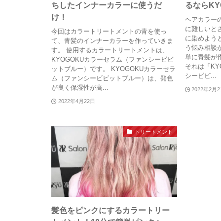
ちしたインナーカラーに使うだ
るならKY
け！
ヘアカラー
に難しいと
今回はカラートリートメントの青を使っ
に染めよう
て、青髪のインナーカラーを作っていきま
う悩み相談
す。 使用するカラートリートメントは、
単に青髪が
KYOGOKUカラーセラム（ファンシービビ
それは「KY
ットブルー）です。 KYOGOKUカラーセラ
シービビ...
ム（ファンシービビットブルー）は、発色
が良く保湿性が高...
2022年2月
2022年4月22日
トリートメント
髪色をピンクにするカラートリー