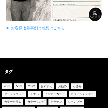
▶ お客様改善事例と感想はこちら
タグ
40代
50代
2022
おすすめ
お勧め
くせ毛
アッシュグレー
イエベ
インナーカラー
カラーシャンプー
カラーセラム
カラーリング
ケラチン
シャンプー