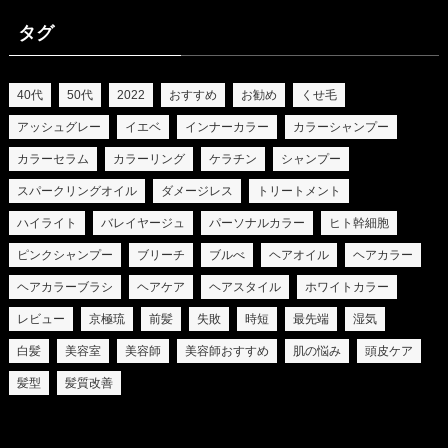
タグ
40代
50代
2022
おすすめ
お勧め
くせ毛
アッシュグレー
イエベ
インナーカラー
カラーシャンプー
カラーセラム
カラーリング
ケラチン
シャンプー
スパークリングオイル
ダメージレス
トリートメント
ハイライト
バレイヤージュ
パーソナルカラー
ヒト幹細胞
ピンクシャンプー
ブリーチ
ブルべ
ヘアオイル
ヘアカラー
ヘアカラーブラシ
ヘアケア
ヘアスタイル
ホワイトカラー
レビュー
京極琉
前髪
失敗
時短
最先端
湿気
白髪
美容室
美容師
美容師おすすめ
肌の悩み
頭皮ケア
髪型
髪質改善