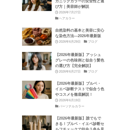
ガニックカラーの安全性と選
び方｜美容師が解説
2026年7月27日
ヘアカラー
自然染料の基本と美容に安心
に
な染色方法—2026年最新版
2026年6月29日
ブログ
【2026年最新版】アッシュ
グレーの色味例と似合う髪色
の選び方【完全解説】
2026年6月27日
ブログ
【2026年最新版】ブルベ・
イエベ診断テストで似合う色
やコスメを徹底解説！
2026年6月19日
パーソナルカラー
【2026年最新版】誰でもで
きる！ブルベ・イエベ診断セ
ルフチェックで似合う色を見