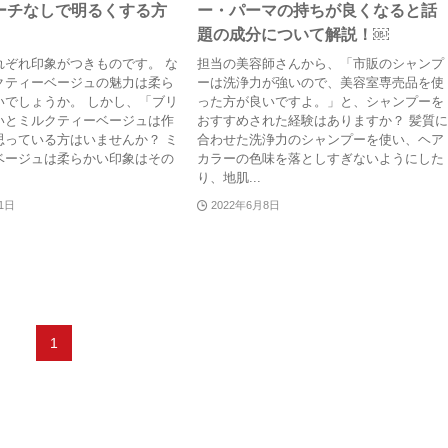
ーチなしで明るくする方
ー・パーマの持ちが良くなると話
題の成分について解説！￼
れぞれ印象がつきものです。 な
担当の美容師さんから、「市販のシャンプ
クティーベージュの魅力は柔ら
ーは洗浄力が強いので、美容室専売品を使
いでしょうか。 しかし、「ブリ
った方が良いですよ。」と、シャンプーを
いとミルクティーベージュは作
おすすめされた経験はありますか？ 髪質
思っている方はいませんか？ ミ
合わせた洗浄力のシャンプーを使い、ヘア
ベージュは柔らかい印象はその
カラーの色味を落としすぎないようにした
り、地肌...
31日
2022年6月8日
1