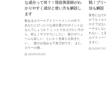
な成分って何？！現役美容師がわ
戦！ブリ
かりやすく成分と使い方を解説し
法も解説
ます
髪色にはそ
かでもミル
数あるカラーケアトリートメントの中で、
かさではな
あなたにぴったりな成分選びのポイントは
ーチをしな
なんでしょうか？ しっとり仕上げたい方か
れない」と
ら、程よくサラサラにしたい、髪のボリュ
ルクティー
ームも欲しい、とにかく色落ちを防ぎた
ままに...
い… 髪のお悩みも千差万別です。 また、
カラーの種...
2022年7月
2022年9月26日