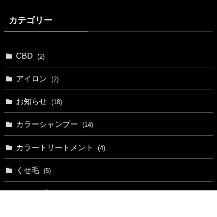
カテゴリー
CBD
(2)
アイロン
(2)
お知らせ
(18)
カラーシャンプー
(14)
カラートリートメント
(4)
くせ毛
(5)
シャンプー
(29)
ホーム
LINE
料金|Q&A
店舗一覧
トリートメント
(27)