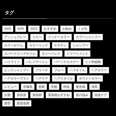
タグ
40代
50代
2022
おすすめ
お勧め
くせ毛
アッシュグレー
イエベ
インナーカラー
カラーシャンプー
カラーセラム
カラーリング
ケラチン
シャンプー
スパークリングオイル
ダメージレス
トリートメント
ハイライト
バレイヤージュ
パーソナルカラー
ヒト幹細胞
ピンクシャンプー
ブリーチ
ブルべ
ヘアオイル
ヘアカラー
ヘアカラーブラシ
ヘアケア
ヘアスタイル
ホワイトカラー
レビュー
京極琉
前髪
失敗
時短
最先端
湿気
白髪
美容室
美容師
美容師おすすめ
肌の悩み
頭皮ケア
髪型
髪質改善