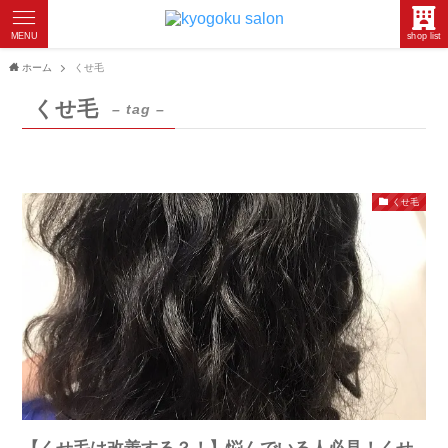
MENU
shop list
ホーム
くせ毛
くせ毛
– tag –
くせ毛